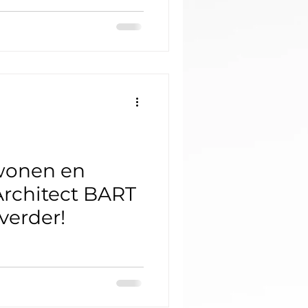
wonen en
Architect BART
verder!