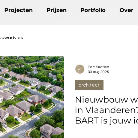
Projecten
Prijzen
Portfolio
Over
ouwadvies
Bart Sueters
30 aug 2025
architect
Nieuwbouw w
in Vlaanderen?
BART is jouw i
voor slim, bet