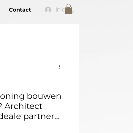
Inloggen
Contact
oning bouwen
 Architect
deale partner
aalbaar en