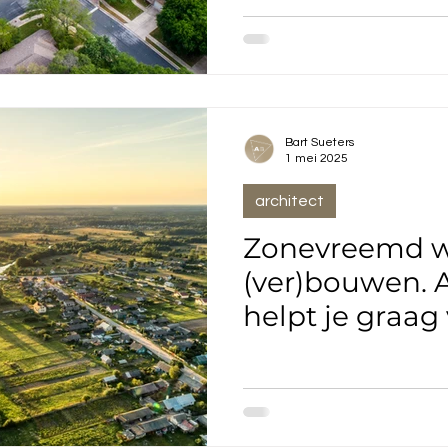
stijlvol wonen
Bart Sueters
1 mei 2025
architect
Zonevreemd 
(ver)bouwen. 
helpt je graag 