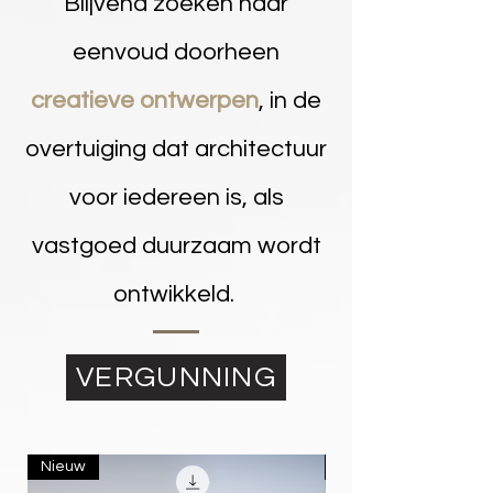
Blijvend zoeken naar
eenvoud doorheen
creatieve ontwerpen
, in de
overtuiging dat architectuur
voor iedereen is, als
vastgoed duurzaam wordt
ontwikkeld.
VERGUNNING
Nieuw
Nieuw