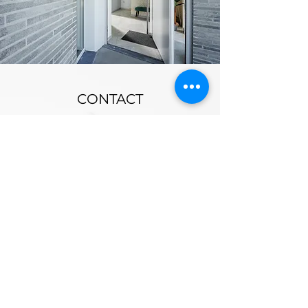
CONTACT
Met een verkennend
gesprek kan al snel een
duidelijk beeld worden
gevormd van uw wensen
waarna we u graag
professioneel
bijstaan en