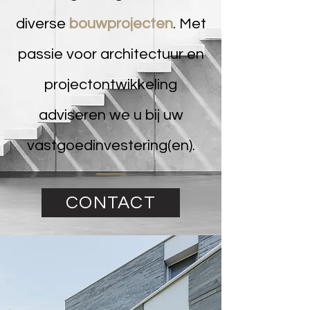
diverse
bouwprojecten
. Met
passie voor architectuur en
projectontwikkeling
adviseren we u bij uw
vastgoedinvestering(en).
CONTACT