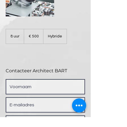
500
euro
8 uur
8
€ 500
Hybride
u
u
r
Contacteer Architect BART