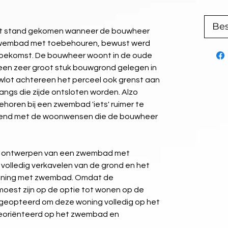
Bes
tot stand gekomen wanneer de bouwheer 
zwembad met toebehouren, bewust werd 
' toekomst. De bouwheer woont in de oude 
en zeer groot stuk bouwgrond gelegen in 
uwlot achtereen het perceel ook grenst aan 
angs die zijde ontsloten worden. Alzo 
oren bij een zwembad 'iets' ruimer te 
end met de woonwensen die de bouwheer 
et ontwerpen van een zwembad met 
volledig verkavelen van de grond en het 
oning met zwembad. Omdat de 
est zijn op de optie tot wonen op de 
geopteerd om deze woning volledig op het 
georiënteerd op het zwembad en 