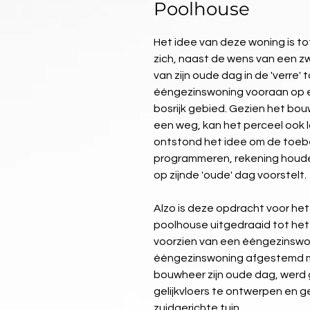
Poolhouse
Het idee van deze woning is 
zich, naast de wens van een 
van zijn oude dag in de 'verre
ééngezinswoning vooraan op e
bosrijk gebied. Gezien het bo
een weg, kan het perceel ook l
ontstond het idee om de toebeh
programmeren, rekening houd
op zijnde 'oude' dag voorstelt.
Alzo is deze opdracht voor h
poolhouse uitgedraaid tot het 
voorzien van een ééngezinsw
ééngezinswoning afgestemd mo
bouwheer zijn oude dag, werd 
gelijkvloers te ontwerpen en 
zuidgerichte tuin.