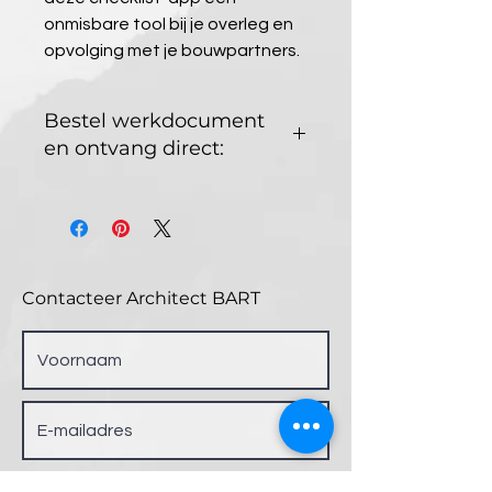
onmisbare tool bij je overleg en 
opvolging met je bouwpartners.
Bestel werkdocument
en ontvang direct:
Cloud-applicatie (mobiele & 
webapplicatie) bestaande uit:
- Documenten toevoegen
- Punten aanmaken
Contacteer Architect BART
- On-plan pinnen van deze 
punten & foto's toevoegen
- Verslagen genereren
- Personen 
(bv. onderaannemers) 
toevoegen
- ...