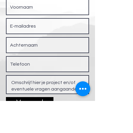
Verzend
Sitemap
Architect BART